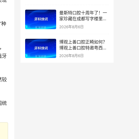
实现
曼斯特口腔十周年了！一
家珍藏在成都写字楼里的
“种
技术店
2026年8月6日
博观上善口腔正畸如何？
，
博观上善口腔特邀粤西正
畸学科带头人兰青教授亲
植牙
2026年8月6日
诊及正畸团队坐诊
然较
国统