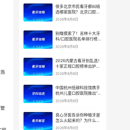
很多北京市民看牙都纠结
选哪家医院？北京口腔医
院前五排名出炉！看牙首
2026年8月8日
选这5家，靠谱不踩坑
别瞎摸索了！吉林十大牙
科/口腔医院名单排行榜！
（多家公立私立医院上
2026年8月8日
榜）！含2026年【最新
版】牙齿矫正/补牙/牙贴
2026内蒙古看牙别乱选！
面/种植牙价格表！
十家正规口腔榜单出炉：
公立/私立全覆盖，官方支
底告
2026年8月8日
持（医保定点）！附：内
蒙古洗牙、补牙、根管、
中国杭州低碳科技馆携手
矫正、种植牙价格
杭州儿童口腔医院推出“我
是小小牙医”职业体验课
2026年8月8日
保管
良心牙医告诉你种植牙是
。
怎么火起来的？为什么替
代了假牙？
2026年8月6日