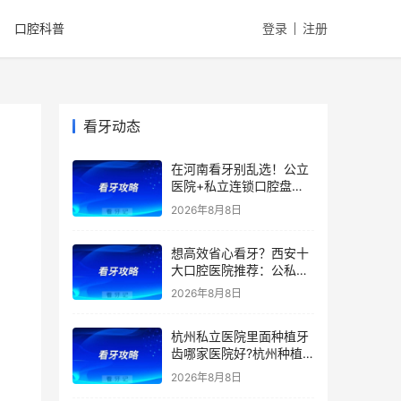
口腔科普
登录
注册
看牙动态
在河南看牙别乱选！公立
医院+私立连锁口腔盘
点，医院优势、擅长项目
2026年8月8日
一文全讲清！种植牙、矫
正、根管价格透明，看牙
想高效省心看牙？西安十
避坑收好！附价格表
大口腔医院推荐：公私立
综合实力测评，精准匹配
2026年8月8日
种植、矫正、拔牙、补牙
等看牙需求，附：西安牙
杭州私立医院里面种植牙
齿项目价格参考
齿哪家医院好?杭州种植
牙齿多少钱一颗?杭州种
2026年8月8日
植牙哪个医生好?