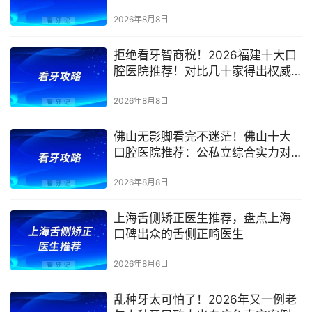
盖，官方支持（医保定点）！附种
2026年8月8日
植牙、正畸、根管治疗、拔牙补牙
等价格表
拒绝看牙智商税！2026福建十大口
腔医院推荐！对比几十家得出权威
公立/超绝性价比私立口腔！附种植
2026年8月8日
牙、根管治疗、拔牙补牙、正畸等
价格表
佛山无影脚看完不迷茫！佛山十大
口腔医院推荐：公私立综合实力对
比，细分种植、正畸、基础治疗、
2026年8月8日
儿童齿科强项，附：佛山热门牙齿
项目价格参考
上海舌侧矫正医生推荐，盘点上海
口碑出众的舌侧正畸医生
2026年8月6日
乱种牙太可怕了！2026年又一例老