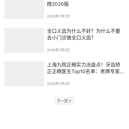
榜2026版
2026年7月7日
全口义齿为什么不好？为什么不要
去小门诊做全口义齿？
2026年7月5日
上海九院正畸实力派盘点！牙齿矫
正正畸医生Top10名单：老牌专家领
衔，正畸选医攻略收藏
2026年7月2日
下一页