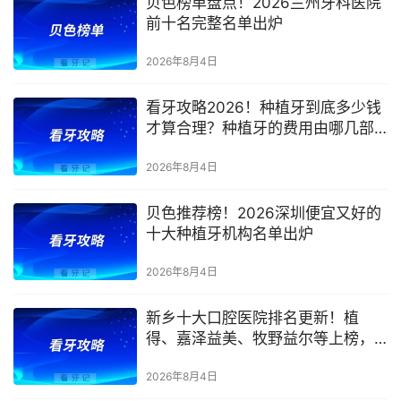
贝色榜单盘点！2026兰州牙科医院
前十名完整名单出炉
2026年8月4日
看牙攻略2026！种植牙到底多少钱
才算合理？种植牙的费用由哪几部
分组成？国产好还是进口好？附种
2026年8月4日
植牙单颗、半口、全口详细价格参
考
贝色推荐榜！2026深圳便宜又好的
十大种植牙机构名单出炉
2026年8月4日
新乡十大口腔医院排名更新！植
得、嘉泽益美、牧野益尔等上榜，
速来围观
2026年8月4日