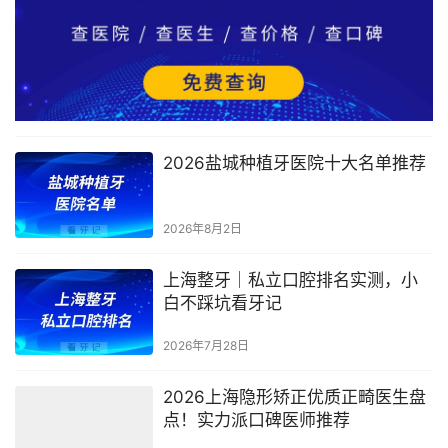
2026盐城种植牙医院十大名单推荐
2026年8月2日
上海整牙｜私立口腔排名实测，小
白不踩坑看牙记
2026年7月28日
2026上海隐形矫正优质正畸医生盘
点！实力派口碑医师推荐