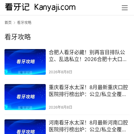
首页
看牙攻略
看牙攻略
合肥人看牙必藏！别再盲目排队公
立、乱选私立！2026合肥十大口腔
医院名单曝光！涵盖拔牙啊、洗
2026年8月8日
牙、根管、种植、矫正等口腔项目
价格表
重庆看牙水太深！8月最新重庆口腔
医院排行榜出炉：公立/私立全覆
盖，官方支持（医保定点）！附种
2026年8月8日
植牙、正畸、根管治疗、拔牙补牙
等价格表
河南看牙水太深！8月最新河南口腔
医院排行榜出炉：公立/私立全覆