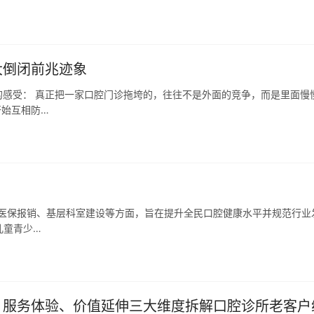
大倒闭前兆迹象
感受： 真正把一家口腔门诊拖垮的，往往不是外面的竞争，而是里面慢
开始互相防…
、医保报销、基层科室建设等方面，旨在提升全民口腔健康水平并规范行业
儿童青少…
疗、服务体验、价值延伸三大维度拆解口腔诊所老客户