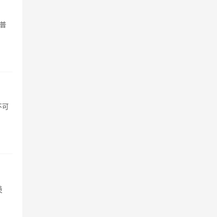
普
不可
羡