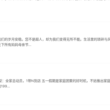
病历管理、收费预约等基础业务…
我们的岁月安稳。您不是超人，却为我们变得无所不能。生活里的琐碎与
天下所有妈妈母亲节…
餐型：全家总动员，1带N到店 五一假期是家庭团聚的好时机，不妨推出家
199…