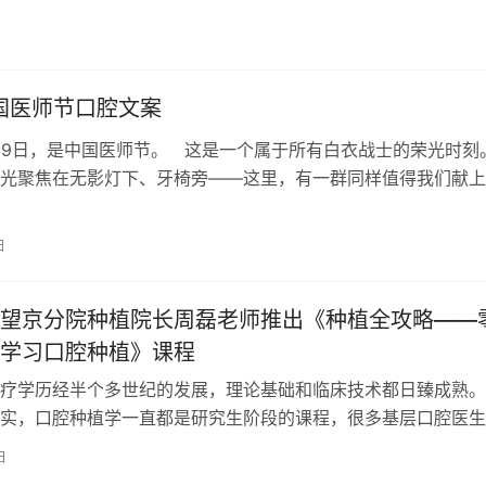
中国医师节口腔文案
19日，是中国医师节。 这是一个属于所有白衣战士的荣光时
光聚焦在无影灯下、牙椅旁——这里，有一群同样值得我们献上
康守护者：我们的口腔医…
日
望京分院种植院长周磊老师推出《种植全攻略——
学习口腔种植》课程
疗学历经半个多世纪的发展，理论基础和临床技术都日臻成熟。
实，口腔种植学一直都是研究生阶段的课程，很多基层口腔医生
没有进行系统学习，工作中也只是略有…
日