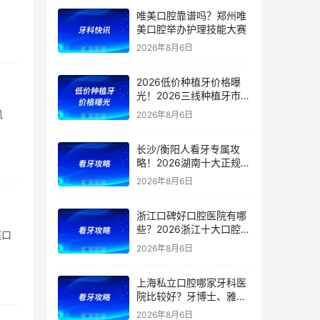
唯美口腔靠谱吗？郑州唯
美口腔举办护理技能大赛
2026年8月6日
2026低价种植牙价格曝
光！2026三线种植牙市场
竞争白皮书PDF下载
风
2026年8月6日
长沙/衡阳人看牙专属攻
略！2026湖南十大正规口
腔机构精准盘点！分清公
2026年8月6日
立/私立口腔医院优势，以
及口腔项目价格【洗牙、
浙江口碑好口腔医院有哪
拔牙、根管、种植】
些？2026浙江十大口腔医
庭口
院名单曝光！公立三甲
2026年8月6日
+私立连锁全覆盖！还附
洗牙、根管、假牙、种
上海私立口腔哪家牙科医
植、矫正、拔牙价格表
院比较好？牙博士、雅
悦、鼎植等正规牙科上榜
2026年8月6日