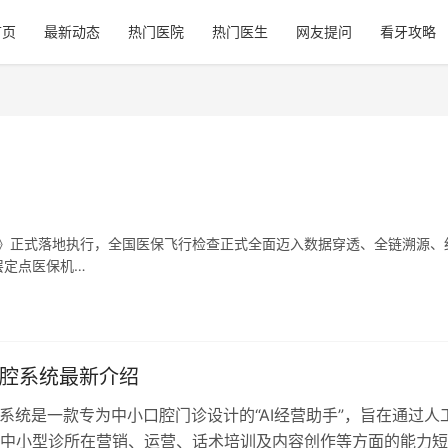
首页
最新动态
热门医院
热门医生
网友提问
看牙攻略
则》正式落地执行，全国医保飞行检查正式全面迈入数据穿透、全链溯源、
层定点医保机…
口腔系统最新介绍
腔系统是一款专为中小口腔门诊设计的“AI经营助手”，旨在通过人
中小型诊所在营销、运营、话术培训及内容创作等方面的能力短