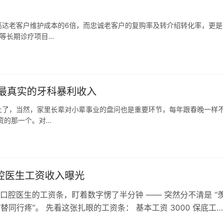
高达老客户维护成本的6倍，而忠诚老客户的复购率及转介绍转化率，更是
等长期诊疗项目…
最真实的牙科暴利收入
上了，当然，家里长辈对小辈事业的盘问也是重要环节，每年跟春晚一样
资的那一个。对…
口腔医生工资收入曝光
口腔医生的工资条，盯着数字愣了半分钟 —— 突然分不清是 “
“替同行疼”。 先看这张扎眼的工资条： 基本工资 3000 保底工
0叠上餐补、全勤，…