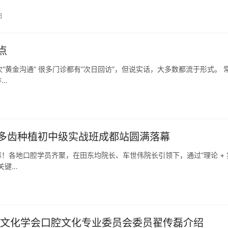
日
点
“黄金沟通” 很多门诊都有“次日回访”，但说实话，大多数都流于形式。 
昨…
多齿种植初中级实战班成都站圆满落幕
幕！各地口腔学员齐聚，在田东均院长、车世伟院长引领下，通过“理论 + 
关键…
文化学会口腔文化专业委员会委员翟传磊介绍