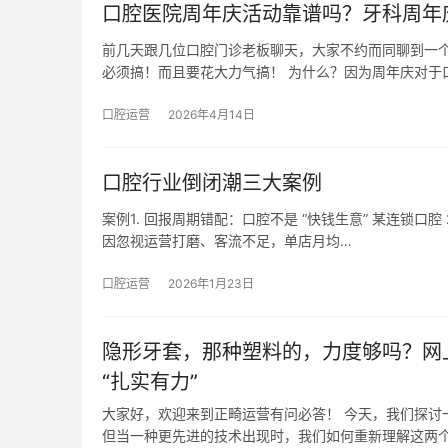
口腔医院周年庆活动靠谱吗？牙科周年
前几天跟几位口腔门诊老板聊天，大家不约而同聊到一个
必须搞！而且要花大力气搞！ 为什么？因为周年庆对于
口腔运营
2026年4月14日
口腔行业倒闭潮三大案例
案例1. 回报周期错配：口腔不是 “快钱生意” 某连锁口腔 
因忽视运营打磨、客流不足，单店月均…
口腔运营
2026年1月23日
隐形牙套，那种塑料的，力度够吗？网
“扎实有力”
大家好，欢迎来到正畸运营有问必答！ 今天，我们探讨一
但当一种更先进的技术出现时，我们如何重新理解这两