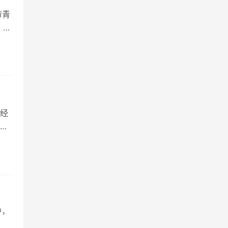
市青
。
经
近
户，