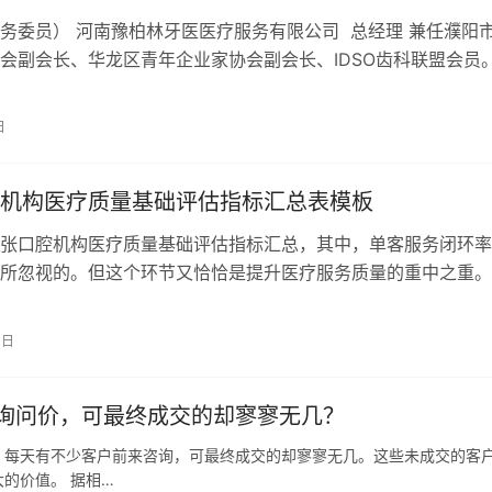
务委员） 河南豫柏林牙医医疗服务有限公司 总经理 兼任濮阳
会副会长、华龙区青年企业家协会副会长、IDSO齿科联盟会员
以来一直从事在口腔行业工作…
日
机构医疗质量基础评估指标汇总表模板
张口腔机构医疗质量基础评估指标汇总，其中，单客服务闭环率
所忽视的。但这个环节又恰恰是提升医疗服务质量的重中之重。
构中，多数机构的单客服务闭环率不到…
0日
询问价，可最终成交的却寥寥无几？
：每天有不少客户前来咨询，可最终成交的却寥寥无几。这些未成交的客
的价值。 据相…