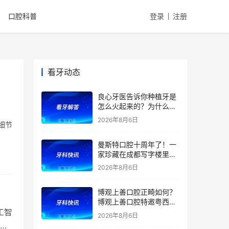
口腔科普
登录
注册
看牙动态
良心牙医告诉你种植牙是
怎么火起来的？为什么替
代了假牙？
2026年8月6日
细节
曼斯特口腔十周年了！一
家珍藏在成都写字楼里的
技术店
2026年8月6日
博观上善口腔正畸如何？
博观上善口腔特邀粤西正
工智
畸学科带头人兰青教授亲
2026年8月6日
诊及正畸团队坐诊