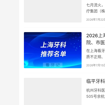
七月流火，
疗集团（株
南青檬健康
2026年7月22
2026
院、市医
在上海看牙
质不正规、
立、5家正
2026年7月15
临平牙科
杭州牙科医
505号余
配备牙椅2