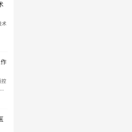
术
技术
工作
质控
医
医