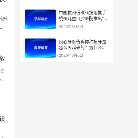
持（医保定点）！附：内
蒙古洗牙、补牙、根管、
中国杭州低碳科技馆携手
矫正、种植牙价格
科升
杭州儿童口腔医院推出“我
是小小牙医”职业体验课
生
2026年8月8日
良心牙医告诉你种植牙是
怎么火起来的？为什么替
代了假牙？
2026年8月6日
放
白
族的
设