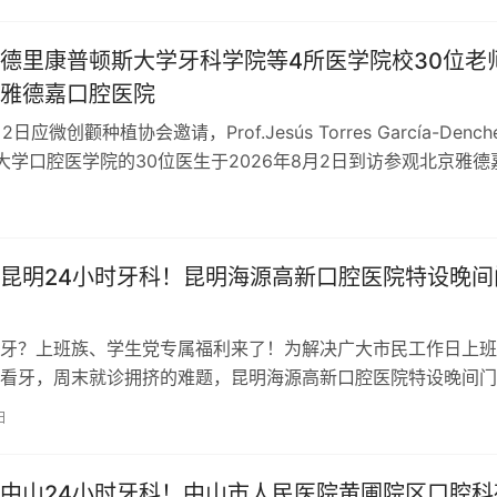
德里康普顿斯大学牙科学院等4所医学院校30位老
雅德嘉口腔医院
2日应微创颧种植协会邀请，Prof.Jesús Torres García-Dench
大学口腔医学院的30位医生于2026年8月2日到访参观北京雅德
昆明24小时牙科！昆明海源高新口腔医院特设晚间
牙？上班族、学生党专属福利来了！为解决广大市民工作日上班
看牙，周末就诊拥挤的难题，昆明海源高新口腔医院特设晚间门
：17:30–20:30。同步开通…
日
中山24小时牙科！中山市人民医院黄圃院区口腔科