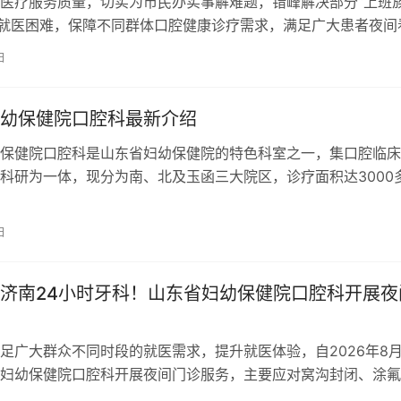
医疗服务质量，切实为市民办实事解难题，错峰解决部分“上班族
”就医困难，保障不同群体口腔健康诊疗需求，满足广大患者夜间
我院本着“一切以患者为中心”的…
日
幼保健院口腔科最新介绍
保健院口腔科是山东省妇幼保健院的特色科室之一，集口腔临床
科研为一体，现分为南、北及玉函三大院区，诊疗面积达3000
以全科口腔疾病的预防及治疗为理念…
日
济南24小时牙科！山东省妇幼保健院口腔科开展夜
足广大群众不同时段的就医需求，提升就医体验，自2026年8月
妇幼保健院口腔科开展夜间门诊服务，主要应对窝沟封闭、涂氟
理等，让突发状况不再受时间困…