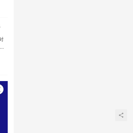
新
对
出