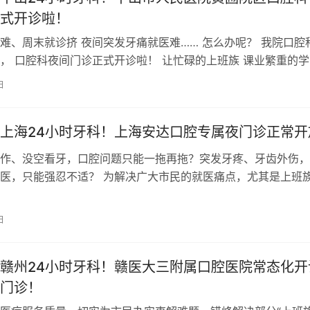
式开诊啦！
难、周末就诊挤 夜间突发牙痛就医难…… 怎么办呢？ 我院口腔
， 口腔科夜间门诊正式开诊啦！ 让忙碌的上班族 课业繁重的学
处理口腔问题的朋友 都…
日
上海24小时牙科！上海安达口腔专属夜门诊正常开
作、没空看牙，口腔问题只能一拖再拖？突发牙疼、牙齿外伤，
医，只能强忍不适？ 为解决广大市民的就医痛点，尤其是上班
安达口腔专属夜门诊正常开放，精准…
日
赣州24小时牙科！赣医大三附属口腔医院常态化开
门诊！