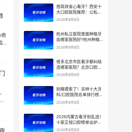
正、根管价格透明，看牙
想高效省心看牙？西安十
避坑收好！附价格表
大口腔医院推荐：公私立
师
综合实力测评，精准匹配
2026年8月8日
种植、矫正、拔牙、补牙
等看牙需求，附：西安牙
杭州私立医院里面种植牙
齿项目价格参考
e教
齿哪家医院好?杭州种植
嘉
牙齿多少钱一颗?杭州种
2026年8月8日
植牙哪个医生好?
很多北京市民看牙都纠结
选哪家医院？北京口腔医
院前五排名出炉！看牙首
门
2026年8月8日
选这5家，靠谱不踩坑
别瞎摸索了！吉林十大牙
、
科/口腔医院名单排行榜！
（多家公立私立医院上
2026年8月8日
榜）！含2026年【最新
版】牙齿矫正/补牙/牙贴
2026内蒙古看牙别乱选！
面/种植牙价格表！
十家正规口腔榜单出炉：
公立/私立全覆盖，官方支
夜
2026年8月8日