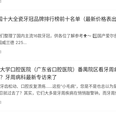
日
全国十大全瓷牙冠品牌排行榜前十名单（最新价格表
们整理了国内主流16款牙冠，供各位了解参考🐥～ 1️⃣国产爱尔
德国威兰德 225…
日
大学口腔医院（广东省口腔医院）番禺院区看牙周
？牙周病科最新专访来了
牙齿松动、口腔反复溃疡……这些“小毛病”，您是不是也总以为
忍忍就过去了？其实，它们大多是牙周疾病在悄悄敲警钟。而牙周
全身健康的第一道防线。 南方医…
日