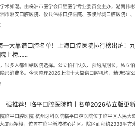
学术如潮。由株洲市医学会口腔医学专业委员会主办，湖南伟彬
洲市湘安口腔医院、攸县伟彬口腔医院、茶陵犀城口腔医院）、
咨询管理有限公司承办的株洲市医学会…
日
上海十大靠谱口腔名单！上海口腔医院排行榜出炉！
院上榜……
，很多人都纠结医院选择。公立怕排队久、预约周期长，私立怕
隐形消费多。今天整理2026上海十大靠谱口腔机构，精选5家
规私立口腔。 01 上海交大医学…
日
十强推荐！临平口腔医院前十名单2026私立版更
院临平口腔医院 杭州牙科医院临平口腔医院位于临平区人民大
杭大厦西裙楼，位置在临平新城核心片区。院区面积约2338平方
2张，是杭州牙科医院集团临平…