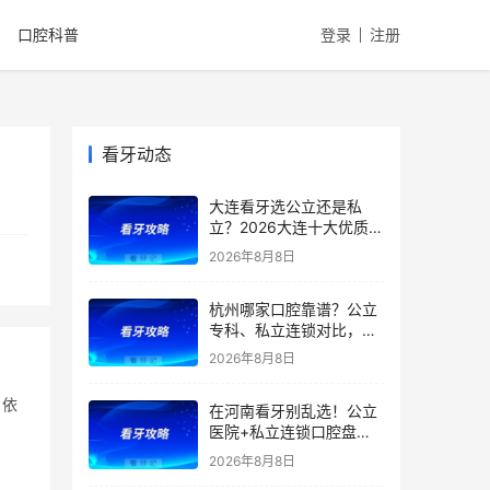
口腔科普
登录
注册
看牙动态
大连看牙选公立还是私
立？2026大连十大优质口
腔医院推荐：市口腔、大
2026年8月8日
医、中山医院在内，公立
私立对比，种植矫正价格
杭州哪家口腔靠谱？公立
全曝光
专科、私立连锁对比，医
院优势、特色、擅长全都
2026年8月8日
有，看牙省钱不踩雷！附
2026补牙、拔牙、根管、
，依
在河南看牙别乱选！公立
种牙、矫正最新价格
医院+私立连锁口腔盘
点，医院优势、擅长项目
2026年8月8日
一文全讲清！种植牙、矫