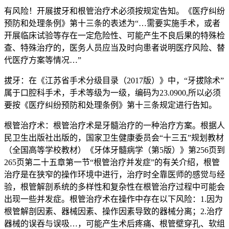
有风险！开展拔牙和根管治疗术必须按规定告知。《医疗纠纷
预防和处理条例》第十三条的表述为“…需要实施手术，或者
开展临床试验等存在一定危险性、可能产生不良后果的特殊检
查、特殊治疗的，医务人员应当及时向患者说明医疗风险、替
代医疗方案等情况…”
拔牙：在《江苏省手术分级目录（2017版）》中，“牙拔除术”
属于口腔科手术，手术等级为一级，编码为23.0900,所以必须
要按《医疗纠纷预防和处理条例》第十三条规定进行告知。
根管治疗术：根管治疗术是牙髓治疗的一种治疗方案。根据人
民卫生出版社出版的，国家卫生健康委员会“十三五”规划教材
（全国高等学校教材）《牙体牙髓病学（第5版）》第256页到
265页第二十五章第一节“根管治疗并发症”的有关介绍，根管
治疗是在狭窄的操作环境中进行，治疗时全靠医师的感觉与经
验，根管解剖系统的多样性和复杂性在根管治疗过程中可能会
出现一些并发症。根管治疗术在操作中存在以下风险：1.因为
根管解剖因素、器械因素、操作因素导致的器械分离；2.治疗
器械的误吞与误吸…，可能产生术后疼痛、根管壁穿孔、软组