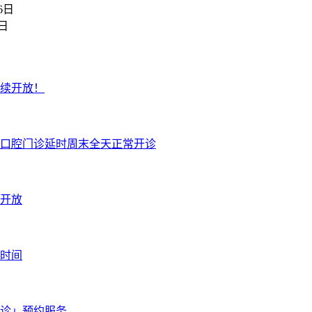
6日
2日
持续开放！
院口腔门诊延时周末全天正常开诊
续开放
息时间
门诊」预约服务