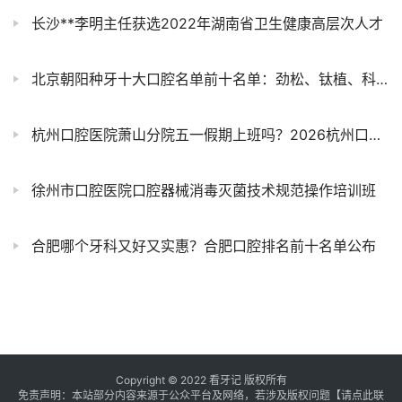
长沙**李明主任获选2022年湖南省卫生健康高层次人才
北京朝阳种牙十大口腔名单前十名单：劲松、钛植、科尔口腔等
杭州口腔医院萧山分院五一假期上班吗？2026杭州口腔医院萧山分院五一劳动节放假安排通知出炉
徐州市口腔医院口腔器械消毒灭菌技术规范操作培训班
合肥哪个牙科又好又实惠？合肥口腔排名前十名单公布
Copyright © 2022 看牙记 版权所有
免责声明：本站部分内容来源于公众平台及网络，若涉及版权问题【
请点此联