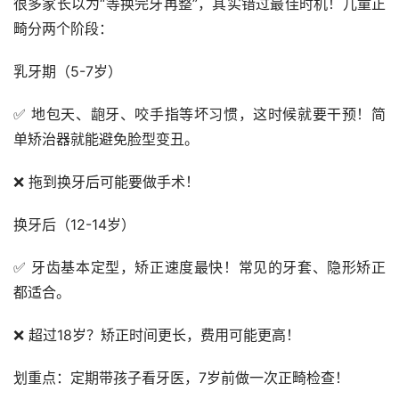
很多家长以为“等换完牙再整”，其实错过最佳时机！儿童正
畸分两个阶段：
乳牙期（5-7岁）
✅ 地包天、龅牙、咬手指等坏习惯，这时候就要干预！简
单矫治器就能避免脸型变丑。
❌ 拖到换牙后可能要做手术！
换牙后（12-14岁）
✅ 牙齿基本定型，矫正速度最快！常见的牙套、隐形矫正
都适合。
❌ 超过18岁？矫正时间更长，费用可能更高！
划重点：定期带孩子看牙医，7岁前做一次正畸检查！