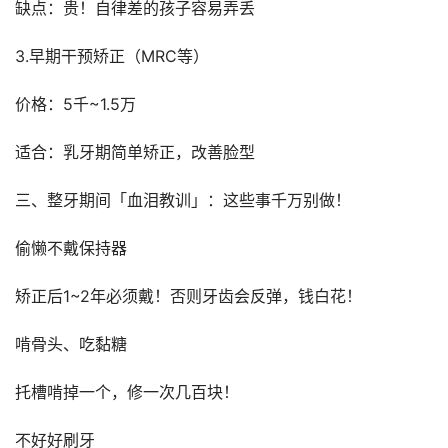
缺点：贵！自律差的孩子容易弄丢
3.早期干预矫正（MRC等）
价格：5千~1.5万
适合：乳牙期简单矫正，改善脸型
三、整牙期间「血泪教训」：这些事千万别做！
偷懒不戴保持器
矫正后1~2年必须戴！否则牙齿会反弹，钱白花！
啃骨头、吃黏糖
托槽啃掉一个，修一次几百块！
不好好刷牙