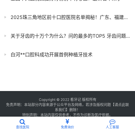
2025珠三角地区前十口腔医院名单揭秘！广东、福建、广西三地口腔医院大盘点！公立三甲/私立连锁，（附种植牙、正畸、根管治疗、洗牙、牙贴面价格）
关于牙齿的十万个为什么？问的最多的TOP5 牙齿问题名单整理
白河**口腔科成功开展首例种植牙技术
Copyright © 2022 看牙记 版权所有
免责声明：本站部分内容来源于公众平台及网络，若涉及版权问题【
请点此联
系
我们
】
删除！
特别声明：本站内容仅供参考，不作为诊断及医疗依据。
浙公网安备 33011002016235号
浙ICP备2021013506号-1
查找医院
免费询价
人工客服