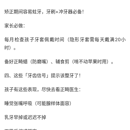
矫正期间容易蛀牙，牙刷+冲牙器必备！
家长必做：
每月检查孩子牙套佩戴时间（隐形牙套需每天戴满20小
时）。
备好正畸蜡（防磨嘴）、辅食剪（啃不动苹果时用）。
四、这些「牙齿信号」提示该整牙了！
孩子有这些表现，尽快去看正畸医生：
睡觉张嘴呼吸（可能腺样体面容）
乳牙早掉或迟迟不掉