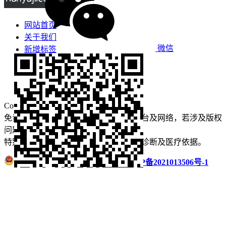
网站首页
关于我们
微信
新增标签
免责声明
看牙攻略
口腔运营
Copyright © 2022 看牙记 版权所有
免责声明：本站部分内容来源于公众平台及网络，若涉及版权
问题【
请点此联系
我们
】
删除！
特别声明：本站内容仅供参考，不作为诊断及医疗依据。
浙公网安备 33011002016235号
浙ICP备2021013506号-1
微信扫码分享