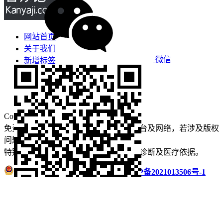
网站首页
关于我们
微信
新增标签
免责声明
看牙攻略
口腔运营
Copyright © 2022 看牙记 版权所有
免责声明：本站部分内容来源于公众平台及网络，若涉及版权
问题【
请点此联系
我们
】
删除！
特别声明：本站内容仅供参考，不作为诊断及医疗依据。
浙公网安备 33011002016235号
浙ICP备2021013506号-1
微信扫码分享