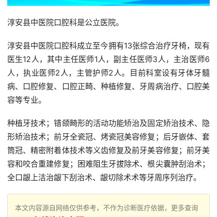
淳安县中医院口腔科是公立医院。
淳安县中医院口腔科成立至今拥有13张综合治疗牙椅，现有
医生12人，其中主任医师1人，副主任医师3人，主治医师6
人，执业医师2人，主管护师2人。目前科室设有牙体牙髓
病、口腔修复、口腔正畸、种植修复、牙周病治疗、口腔美
容等专业。
种植牙技术；错颌畸形的活动功能矫治及固定矫治技术、隐
形矫治技术；前牙全瓷冠、烤瓷冠美容修复；后牙嵌体、套
筒冠、精密附着体技术等义齿修复及前牙美容修复；前牙美
容和咬合重建修复；困难阻生牙拔除术、根尖囊肿刮治术；
全口龈上洁治龈下刮治术、龈切除术术等牙周序列治疗。
本文内容源自网络仅供参考，不作为诊断医疗依据，更多查询