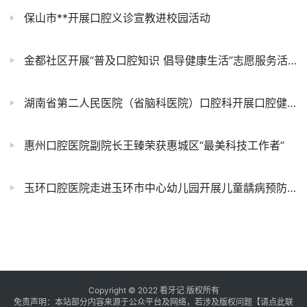
保山市**开展口腔义诊宣教进校园活动
金都社区开展“普及口腔知识 倡导健康生活”志愿服务活动
湖南省第二人民医院（省脑科医院）口腔科开展口腔健康系列主题宣传活动
惠州口腔医院副院长王臻荣获惠城区“最美科技工作者”
玉环口腔医院走进玉环市中心幼儿园开展儿童龋病预防公益项目
Copyright © 2022 看牙记 版权所有
免责声明：本站部分内容来源于公众平台及网络，若涉及版权问题【
请点此联