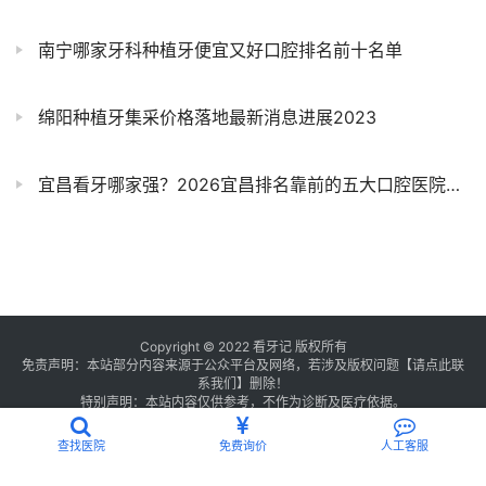
南宁哪家牙科种植牙便宜又好口腔排名前十名单
绵阳种植牙集采价格落地最新消息进展2023
宜昌看牙哪家强？2026宜昌排名靠前的五大口腔医院名单出炉
Copyright © 2022 看牙记 版权所有
免责声明：本站部分内容来源于公众平台及网络，若涉及版权问题【
请点此联
系
我们
】
删除！
特别声明：本站内容仅供参考，不作为诊断及医疗依据。
浙公网安备 33011002016235号
浙ICP备2021013506号-1
查找医院
免费询价
人工客服