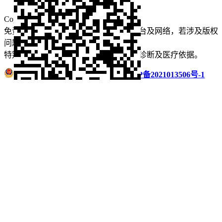
Copyright © 2022 看牙记 版权所有
免责声明：本站部分内容来源于公众平台及网络，若涉及版权
问题【
请点此联系
我们
】
删除！
特别声明：本站内容仅供参考，不作为诊断及医疗依据。
浙公网安备 33011002016235号
浙ICP备2021013506号-1
微信扫码分享
QQ好友