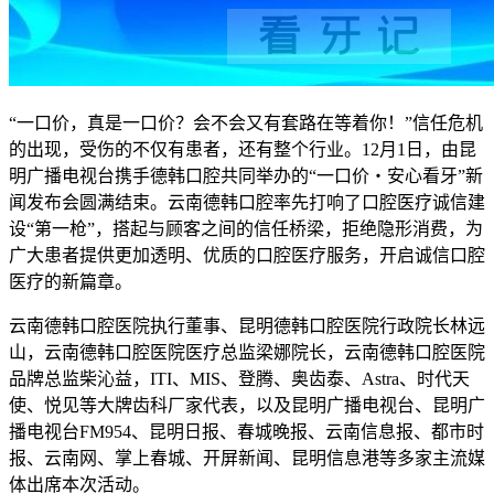
“一口价，真是一口价？会不会又有套路在等着你！”信任危机
的出现，受伤的不仅有患者，还有整个行业。12月1日，由昆
明广播电视台携手德韩口腔共同举办的“一口价・安心看牙”新
闻发布会圆满结束。云南德韩口腔率先打响了口腔医疗诚信建
设“第一枪”，搭起与顾客之间的信任桥梁，拒绝隐形消费，为
广大患者提供更加透明、优质的口腔医疗服务，开启诚信口腔
医疗的新篇章。
云南德韩口腔医院执行董事、昆明德韩口腔医院行政院长林远
山，云南德韩口腔医院医疗总监梁娜院长，云南德韩口腔医院
品牌总监柴沁益，ITI、MIS、登腾、奥齿泰、Astra、时代天
使、悦见等大牌齿科厂家代表，以及昆明广播电视台、昆明广
播电视台FM954、昆明日报、春城晚报、云南信息报、都市时
报、云南网、掌上春城、开屏新闻、昆明信息港等多家主流媒
体出席本次活动。