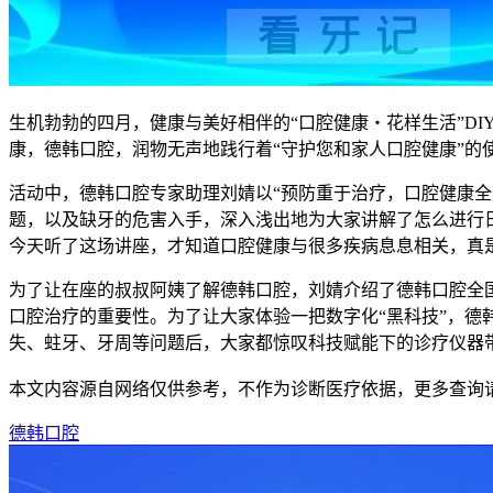
生机勃勃的四月，健康与美好相伴的“口腔健康・花样生活”D
康，德韩口腔，润物无声地践行着“守护您和家人口腔健康”的
活动中，德韩口腔专家助理刘婧以“预防重于治疗，口腔健康
题，以及缺牙的危害入手，深入浅出地为大家讲解了怎么进行
今天听了这场讲座，才知道口腔健康与很多疾病息息相关，真
为了让在座的叔叔阿姨了解德韩口腔，刘婧介绍了德韩口腔全国
口腔治疗的重要性。为了让大家体验一把数字化“黑科技”，德
失、蛀牙、牙周等问题后，大家都惊叹科技赋能下的诊疗仪器
本文内容源自网络仅供参考，不作为诊断医疗依据，更多查询
德韩口腔