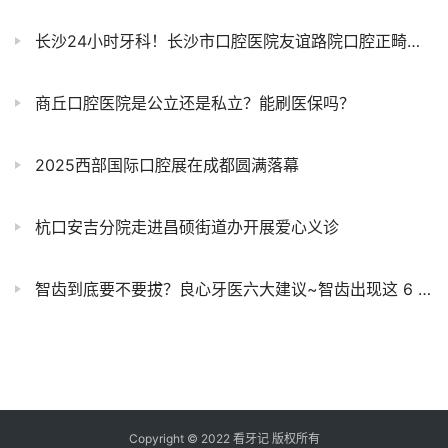
长沙24小时牙科！长沙市口腔医院友谊路院口腔正畸科错峰诊疗解民忧
商丘口腔医院是公立还是私立？能刷医保吗？
2025西部国际口腔展在成都圆满落幕
杭口安吉分院走进昌硕街道办开展爱心义诊
智齿到底要不要拔？良心牙医六大建议~智齿出现这 6 种情况，疼不疼都得拔！
Copyright © 2022 看牙记 版权所有