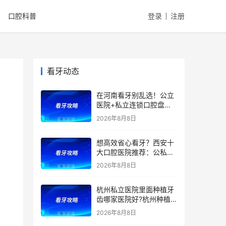
口腔科普
登录
注册
看牙动态
在河南看牙别乱选！公立
医院+私立连锁口腔盘
点，医院优势、擅长项目
2026年8月8日
一文全讲清！种植牙、矫
正、根管价格透明，看牙
想高效省心看牙？西安十
避坑收好！附价格表
大口腔医院推荐：公私立
综合实力测评，精准匹配
2026年8月8日
种植、矫正、拔牙、补牙
等看牙需求，附：西安牙
杭州私立医院里面种植牙
齿项目价格参考
齿哪家医院好?杭州种植
牙齿多少钱一颗?杭州种
2026年8月8日
植牙哪个医生好?