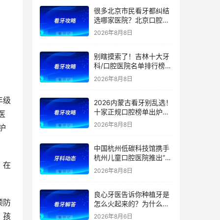
很多北京市民看牙都纠结
选哪家医院？北京口腔医
院前五排名出炉！看牙首
2026年8月8日
选这5家，靠谱不踩坑
别瞎摸索了！吉林十大牙
科/口腔医院名单排行榜！
（多家公立私立医院上
2026年8月8日
榜）！含2026年【最新
版】牙齿矫正/补牙/牙贴
年级
2026内蒙古看牙别乱选！
面/种植牙价格表！
十家正规口腔榜单出炉：
医
公立/私立全覆盖，官方支
2026年8月8日
护
持（医保定点）！附：内
蒙古洗牙、补牙、根管、
中国杭州低碳科技馆携手
矫正、种植牙价格
杭州儿童口腔医院推出“我
！在
是小小牙医”职业体验课
2026年8月8日
良心牙医告诉你种植牙是
预防
怎么火起来的？为什么替
代了假牙？
。孩
2026年8月6日