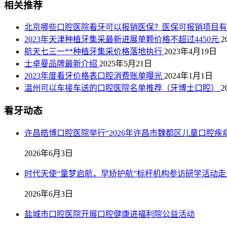
相关推荐
北京哪些口腔医院看牙可以报销医保？医保可报销项目有
2023年天津种植牙集采最新进展单颗价格不超过4450元
2
航天七三一**种植牙集采价格落地执行
2023年4月19日
士卓曼品牌最新介绍
2025年5月21日
2023年度看牙价格表口腔消费账单曝光
2024年1月1日
温州可以车接车送的口腔医院名单推荐（牙博士口腔）
2
看牙动态
许昌皓博口腔医院举行“2026年许昌市魏都区儿童口腔疾
2026年6月3日
时代天使“童梦启航，早矫护航”标杆机构参访研学活动
2026年6月3日
盐城市口腔医院开展口腔健康进福利院公益活动