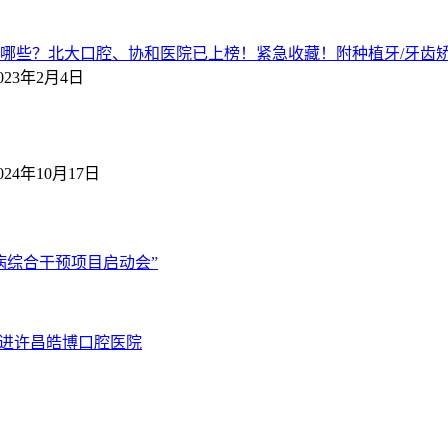
哪些？北大口腔、协和医院已上榜！紧急收藏！附种植牙/牙齿矫
023年2月4日
024年10月17日
病综合干预项目启动会”
走进许昌皓博口腔医院