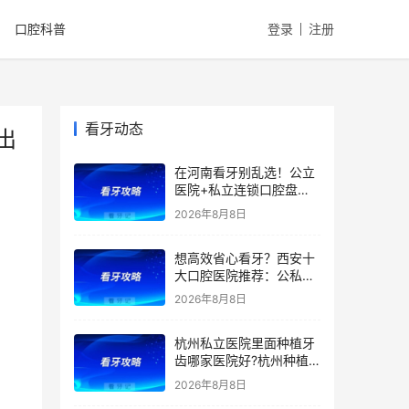
口腔科普
登录
注册
看牙动态
出
在河南看牙别乱选！公立
医院+私立连锁口腔盘
点，医院优势、擅长项目
2026年8月8日
一文全讲清！种植牙、矫
正、根管价格透明，看牙
想高效省心看牙？西安十
避坑收好！附价格表
大口腔医院推荐：公私立
综合实力测评，精准匹配
2026年8月8日
种植、矫正、拔牙、补牙
等看牙需求，附：西安牙
杭州私立医院里面种植牙
齿项目价格参考
齿哪家医院好?杭州种植
牙齿多少钱一颗?杭州种
2026年8月8日
植牙哪个医生好?