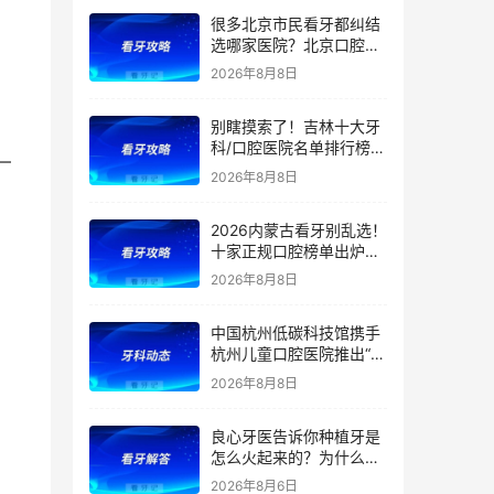
很多北京市民看牙都纠结
选哪家医院？北京口腔医
院前五排名出炉！看牙首
2026年8月8日
选这5家，靠谱不踩坑
别瞎摸索了！吉林十大牙
科/口腔医院名单排行榜！
—
（多家公立私立医院上
2026年8月8日
榜）！含2026年【最新
版】牙齿矫正/补牙/牙贴
2026内蒙古看牙别乱选！
面/种植牙价格表！
十家正规口腔榜单出炉：
公立/私立全覆盖，官方支
2026年8月8日
持（医保定点）！附：内
蒙古洗牙、补牙、根管、
中国杭州低碳科技馆携手
矫正、种植牙价格
杭州儿童口腔医院推出“我
是小小牙医”职业体验课
2026年8月8日
良心牙医告诉你种植牙是
怎么火起来的？为什么替
代了假牙？
2026年8月6日