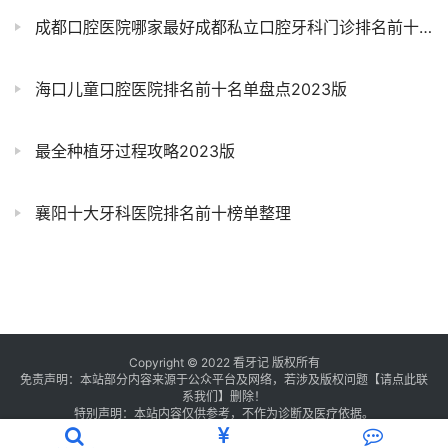
成都口腔医院哪家最好成都私立口腔牙科门诊排名前十大全
海口儿童口腔医院排名前十名单盘点2023版
最全种植牙过程攻略2023版
襄阳十大牙科医院排名前十榜单整理
Copyright © 2022 看牙记 版权所有
免责声明：本站部分内容来源于公众平台及网络，若涉及版权问题【
请点此联
系
我们
】
删除！
特别声明：本站内容仅供参考，不作为诊断及医疗依据。
浙公网安备 33011002016235号
浙ICP备2021013506号-1