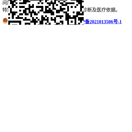
问题【
请点此联系
我们
】
删除！
特别声明：本站内容仅供参考，不作为诊断及医疗依据。
浙公网安备 33011002016235号
浙ICP备2021013506号-1
微信扫码分享
QQ好友
QQ空间