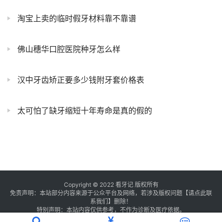
淘宝上卖的临时假牙材料靠不靠谱
佛山穗华口腔医院种牙怎么样
汉中牙齿矫正要多少钱附牙套价格表
太可怕了缺牙缩短十年寿命是真的假的
Copyright © 2022 看牙记 版权所有
免责声明：本站部分内容来源于公众平台及网络，若涉及版权问题【
请点此联
系
我们
】
删除！
特别声明：本站内容仅供参考，不作为诊断及医疗依据。
浙公网安备 33011002016235号
浙ICP备2021013506号-1