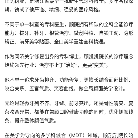
正式执业，是浙江省最早一批新生代牙科博士。多年名校深
耕，铸就了他严谨、精细、稳妥的医疗风格。
不同于单一科室的专科医生，顾院拥有稀缺的全科全能诊疗
能力：拔牙、补牙、根管治疗、微创种植、自锁正畸、隐形
矫正、前牙美学贴面、全口美学重建全科精通。
作为同济美学修复出身的专科博士，顾凯凯院长的诊疗理念
始终领先行业：治疗不止于“治好”，更要“变美”。
他不单一追求牙齿排齐、功能修复，更擅长结合面部比例、
咬合关系、五官气质、笑容曲线，做全局颜面美学设计。
无论是轻微牙列不齐、牙缝、前牙突出，还是骨性嘴突、复
杂咬合异常，都能在兼顾口腔健康功能的同时，优化侧颜线
条、提升整体颜值气质。
在美学为导向的多学科融合（MDT）领域，顾凯凯院长始