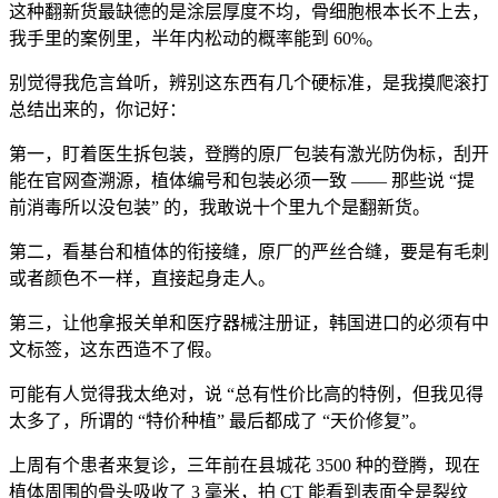
这种翻新货最缺德的是涂层厚度不均，骨细胞根本长不上去，
我手里的案例里，半年内松动的概率能到 60%。
别觉得我危言耸听，辨别这东西有几个硬标准，是我摸爬滚打
总结出来的，你记好：
第一，盯着医生拆包装，登腾的原厂包装有激光防伪标，刮开
能在官网查溯源，植体编号和包装必须一致 —— 那些说 “提
前消毒所以没包装” 的，我敢说十个里九个是翻新货。
第二，看基台和植体的衔接缝，原厂的严丝合缝，要是有毛刺
或者颜色不一样，直接起身走人。
第三，让他拿报关单和医疗器械注册证，韩国进口的必须有中
文标签，这东西造不了假。
可能有人觉得我太绝对，说 “总有性价比高的特例，但我见得
太多了，所谓的 “特价种植” 最后都成了 “天价修复”。
上周有个患者来复诊，三年前在县城花 3500 种的登腾，现在
植体周围的骨头吸收了 3 毫米，拍 CT 能看到表面全是裂纹