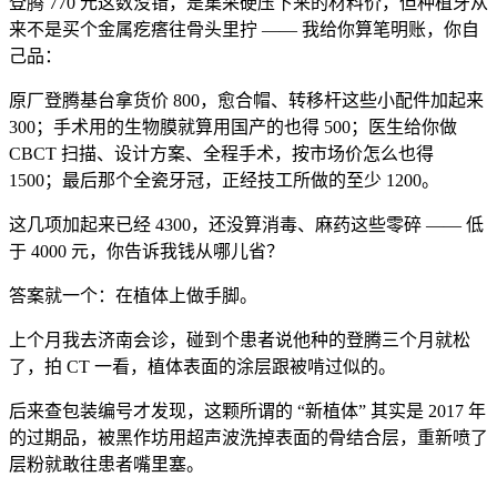
登腾 770 元这数没错，是集采硬压下来的材料价，但种植牙从
来不是买个金属疙瘩往骨头里拧 —— 我给你算笔明账，你自
己品：
原厂登腾基台拿货价 800，愈合帽、转移杆这些小配件加起来
300；手术用的生物膜就算用国产的也得 500；医生给你做
CBCT 扫描、设计方案、全程手术，按市场价怎么也得
1500；最后那个全瓷牙冠，正经技工所做的至少 1200。
这几项加起来已经 4300，还没算消毒、麻药这些零碎 —— 低
于 4000 元，你告诉我钱从哪儿省？
答案就一个：在植体上做手脚。
上个月我去济南会诊，碰到个患者说他种的登腾三个月就松
了，拍 CT 一看，植体表面的涂层跟被啃过似的。
后来查包装编号才发现，这颗所谓的 “新植体” 其实是 2017 年
的过期品，被黑作坊用超声波洗掉表面的骨结合层，重新喷了
层粉就敢往患者嘴里塞。