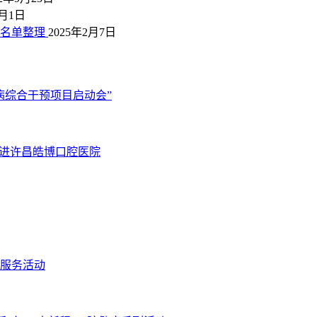
6月1日
单名单整理
2025年2月7日
病综合干预项目启动会”
走进许昌皓博口腔医院
服务活动