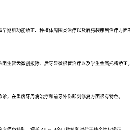
童早期肌功能矫正、种植体周围炎治疗以及唇腭裂序列治疗方面
杂阻生智齿微创拔除、后牙显微根管治疗以及学生金属托槽矫正
急诊，在重度牙周病治疗和前牙外伤即刻修复方面很有特色。
免排队，擅长 All-on-4全口种植和时代天使个性化矫正。