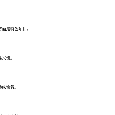
方面是特色项目。
性义齿。
趣味涂氟。