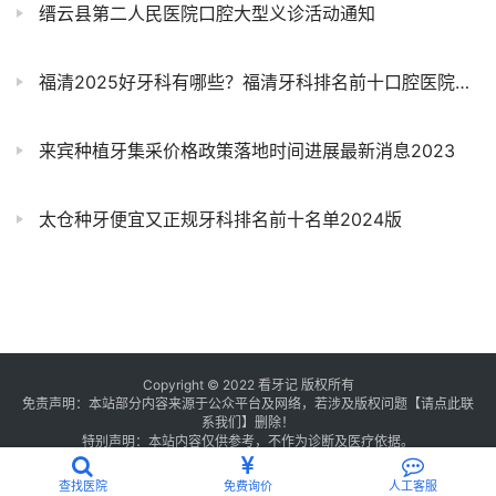
缙云县第二人民医院口腔大型义诊活动通知
福清2025好牙科有哪些？福清牙科排名前十口腔医院榜单名单整理
来宾种植牙集采价格政策落地时间进展最新消息2023
太仓种牙便宜又正规牙科排名前十名单2024版
Copyright © 2022 看牙记 版权所有
免责声明：本站部分内容来源于公众平台及网络，若涉及版权问题【
请点此联
系
我们
】
删除！
特别声明：本站内容仅供参考，不作为诊断及医疗依据。
浙公网安备 33011002016235号
浙ICP备2021013506号-1
查找医院
免费询价
人工客服