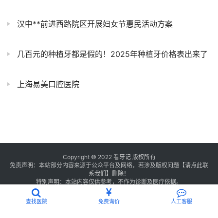
汉中**前进西路院区开展妇女节惠民活动方案
几百元的种植牙都是假的！2025年种植牙价格表出来了
上海易美口腔医院
Copyright © 2022 看牙记 版权所有
免责声明：本站部分内容来源于公众平台及网络，若涉及版权问题【
请点此联
系
我们
】
删除！
特别声明：本站内容仅供参考，不作为诊断及医疗依据。
浙公网安备 33011002016235号
浙ICP备2021013506号-1
查找医院
免费询价
人工客服