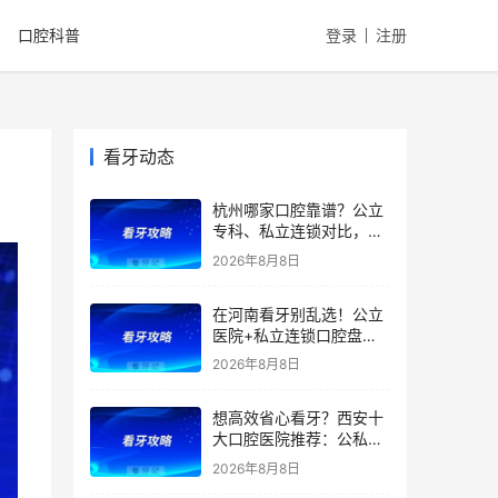
口腔科普
登录
注册
看牙动态
杭州哪家口腔靠谱？公立
专科、私立连锁对比，医
院优势、特色、擅长全都
2026年8月8日
有，看牙省钱不踩雷！附
2026补牙、拔牙、根管、
在河南看牙别乱选！公立
种牙、矫正最新价格
医院+私立连锁口腔盘
点，医院优势、擅长项目
2026年8月8日
一文全讲清！种植牙、矫
正、根管价格透明，看牙
想高效省心看牙？西安十
避坑收好！附价格表
大口腔医院推荐：公私立
综合实力测评，精准匹配
2026年8月8日
种植、矫正、拔牙、补牙