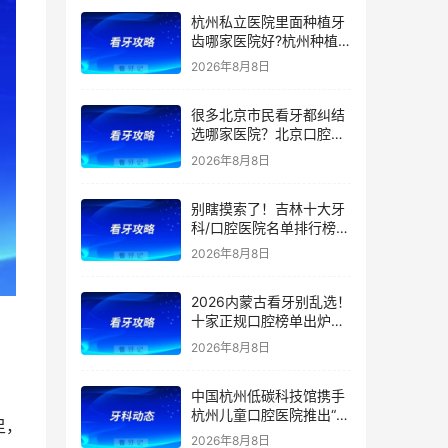
等看牙需求，附：西安牙
杭州私立医院里面种植牙
齿项目价格参考
齿哪家医院好?杭州种植
牙齿多少钱一颗?杭州种
2026年8月8日
植牙哪个医生好?
很多北京市民看牙都纠结
选哪家医院？北京口腔医
院前五排名出炉！看牙首
2026年8月8日
选这5家，靠谱不踩坑
别瞎摸索了！吉林十大牙
科/口腔医院名单排行榜！
（多家公立私立医院上
2026年8月8日
榜）！含2026年【最新
版】牙齿矫正/补牙/牙贴
2026内蒙古看牙别乱选！
面/种植牙价格表！
十家正规口腔榜单出炉：
公立/私立全覆盖，官方支
2026年8月8日
持（医保定点）！附：内
蒙古洗牙、补牙、根管、
中国杭州低碳科技馆携手
矫正、种植牙价格
杭州儿童口腔医院推出“我
足，
是小小牙医”职业体验课
2026年8月8日