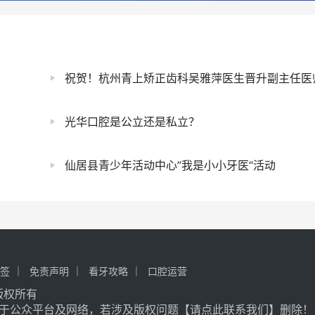
祝贺！杭州青上矫正齿科吴雅萍医生晋升副主任医
光华口腔是公立还是私立？
仙居县青少年活动中心”我是小小牙医“活动
签
免责声明
看牙攻略
口腔运营
记 版权所有
于公众平台及网络，若涉及版权问题【
请点此联系
我们
】
删除！