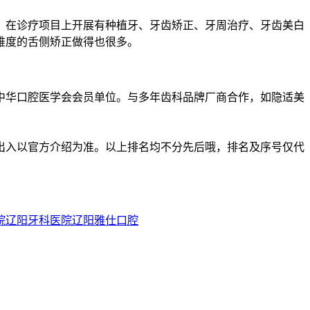
7张。在诊疗项目上开展有种植牙、牙齿矫正、牙周治疗、牙齿美白
难度的舌侧矫正做得也很多。
中华口腔医学会会员单位。与多年齿科品牌厂商合作，如隐适美
出入以官方介绍为准。以上排名均不分先后哦，排名及序号仅代
院
辽阳牙科医院
辽阳雅仕口腔