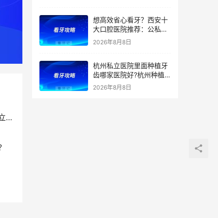
一文全讲清！种植牙、矫
正、根管价格透明，看牙
想高效省心看牙？西安十
避坑收好！附价格表
大口腔医院推荐：公私立
综合实力测评，精准匹配
2026年8月8日
种植、矫正、拔牙、补牙
等看牙需求，附：西安牙
杭州私立医院里面种植牙
齿项目价格参考
齿哪家医院好?杭州种植
牙齿多少钱一颗?杭州种
2026年8月8日
植牙哪个医生好?
？
？