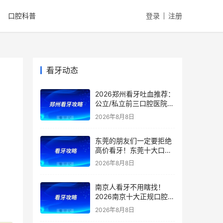
口腔科普
登录
注册
看牙动态
2026郑州看牙吐血推荐：
公立/私立前三口腔医院排
行曝光！郑大、人民医院
2026年8月8日
以上榜，都是医保定点医
院，含医保报销项目+报
东莞的朋友们一定要拒绝
销比例+口腔项目价格
高价看牙！东莞十大口腔
医院推荐：老牌公立实力
2026年8月8日
稳定、连锁私立性价比出
众，种植/矫正/补牙/拔牙
南京人看牙不用瞎找！
按需选院，附：牙齿项目
2026南京十大正规口腔机
价格参考
构全新汇总！公立/私立医
2026年8月8日
院适配不同需求，还附口