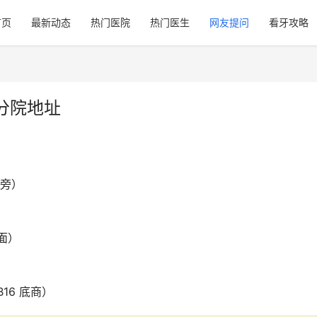
首页
最新动态
热门医院
热门医生
网友提问
看牙攻略
分院地址
宫旁）
面）
16 底商）