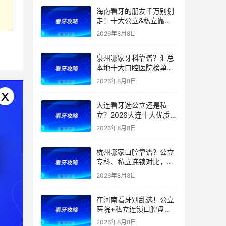
腔项目价格表【洗牙/拔
海南看牙的朋友千万别划
牙/根管/种植/矫正】
走！十大公立&私立靠谱
口腔医院推荐，补牙、种
2026年8月8日
牙、矫正要花多少钱？哪
些可以报销？2026海南口
泉州哪家牙科靠谱？汇总
腔项目最新收费一览
本地十大口腔医院榜单来
了！种植、正畸该去哪
2026年8月8日
家？医保定点、特色一次
搞懂！含补牙/根管/种植
大连看牙选公立还是私
牙/矫正/牙冠等价格
立？2026大连十大优质口
腔医院推荐：市口腔、大
2026年8月8日
医、中山医院在内，公立
私立对比，种植矫正价格
杭州哪家口腔靠谱？公立
全曝光
专科、私立连锁对比，医
院优势、特色、擅长全都
2026年8月8日
有，看牙省钱不踩雷！附
2026补牙、拔牙、根管、
在河南看牙别乱选！公立
种牙、矫正最新价格
医院+私立连锁口腔盘
点，医院优势、擅长项目
2026年8月8日