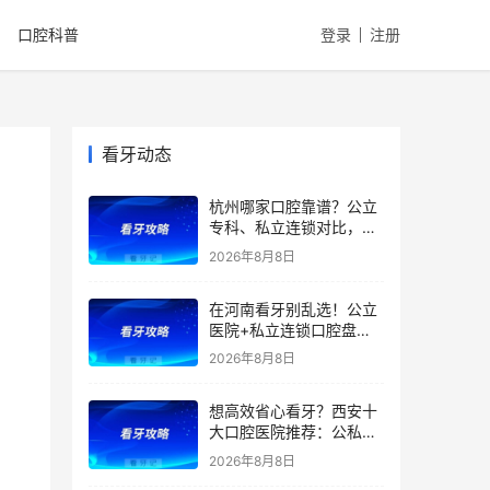
口腔科普
登录
注册
看牙动态
杭州哪家口腔靠谱？公立
专科、私立连锁对比，医
院优势、特色、擅长全都
2026年8月8日
有，看牙省钱不踩雷！附
2026补牙、拔牙、根管、
在河南看牙别乱选！公立
种牙、矫正最新价格
医院+私立连锁口腔盘
点，医院优势、擅长项目
2026年8月8日
一文全讲清！种植牙、矫
正、根管价格透明，看牙
想高效省心看牙？西安十
避坑收好！附价格表
大口腔医院推荐：公私立
综合实力测评，精准匹配
2026年8月8日
种植、矫正、拔牙、补牙