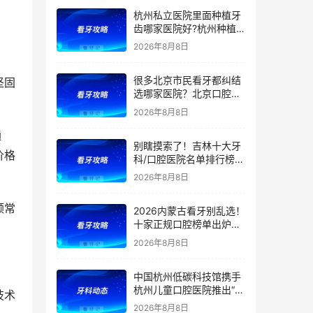
等看牙需求，附：西安牙
杭州私立医院里面种植牙
齿项目价格参考
齿哪家医院好?杭州种植
牙齿多少钱一颗?杭州种
2026年8月8日
植牙哪个医生好?
很多北京市民看牙都纠结
坚固
选哪家医院？北京口腔医
院前五排名出炉！看牙首
2026年8月8日
选这5家，靠谱不踩坑
通
别瞎摸索了！吉林十大牙
价格
科/口腔医院名单排行榜！
（多家公立私立医院上
2026年8月8日
榜）！含2026年【最新
版】牙齿矫正/补牙/牙贴
颗常
2026内蒙古看牙别乱选！
面/种植牙价格表！
十家正规口腔榜单出炉：
公立/私立全覆盖，官方支
2026年8月8日
持（医保定点）！附：内
蒙古洗牙、补牙、根管、
中国杭州低碳科技馆携手
矫正、种植牙价格
杭州儿童口腔医院推出“我
技术
是小小牙医”职业体验课
2026年8月8日