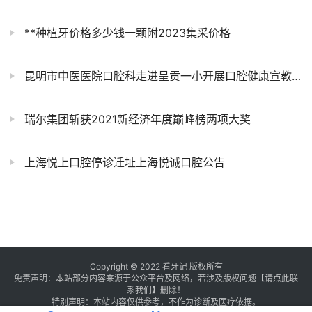
**种植牙价格多少钱一颗附2023集采价格
昆明市中医医院口腔科走进呈贡一小开展口腔健康宣教活动
瑞尔集团斩获2021新经济年度巅峰榜两项大奖
上海悦上口腔停诊迁址上海悦诚口腔公告
Copyright © 2022 看牙记 版权所有
免责声明：本站部分内容来源于公众平台及网络，若涉及版权问题【
请点此联
系
我们
】
删除！
特别声明：本站内容仅供参考，不作为诊断及医疗依据。