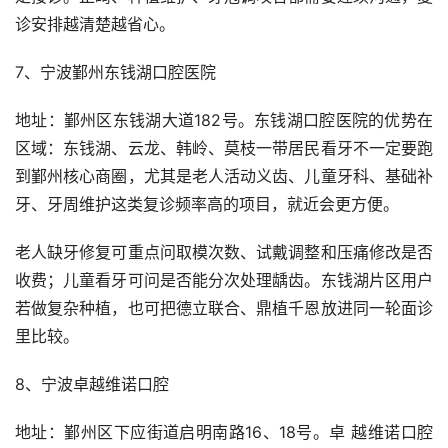
诊安排越清楚越省心。
7、宁波鄞州东钱湖口腔医院
地址：鄞州区东钱湖大道182号。东钱湖口腔医院的优势在
区域：东钱湖、云龙、韩岭、莫枝一带居民看牙不一定要跑
到鄞州核心商圈，尤其是老人活动义齿、儿童牙科、基础补
牙、牙周维护这类复诊频率高的项目，就近会更方便。
老人缺牙修复可重点问取模次数、试戴调整和压痛修改是否
收费；儿童看牙可问是否能分次处理龋齿。东钱湖片区用户
若做复杂种植，也可把德立联合、鼎植千恩放进同一轮面诊
里比较。
8、宁波卓越维诺口腔
地址：鄞州区下应街道启明南路16、18号。卓 越维诺口腔