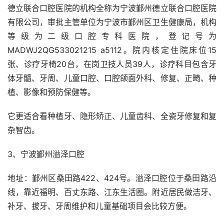
德立联合口腔医院的机构全称为宁波鄞州德立联合口腔医院
有限公司，审批主管单位为宁波市鄞州区卫生健康局，机构
等级为二级口腔专科医院，登记号为
MADWJ2QG533021215 a5112。院内核定住院床位15
张、诊疗牙椅20台，在岗卫技人员39人，诊疗科目包含牙
体牙髓、牙周、儿童口腔、口腔颌面外科、修复、正畸、种
植、影像和预防保健等。
它更适合看种植牙、隐形矫正、儿童齿科、全瓷牙修复和复
杂智齿。
3、宁波鄞州溢泽口腔
地址：鄞州区桑田路422、424号。溢泽口腔位于桑田路沿
线，靠近福明、百丈东路、江东生活圈。附近居民做洁牙、
补牙、拔牙、牙周维护和儿童基础项目会比较方便。