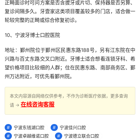
正畸面诊时可问方案是否含拔牙或片切、保持器是否另算、
复诊间隔多久。牙壹家这类项目覆盖较多的门店，适合做一
轮较完整的正畸或综合修复初诊。
10、宁波牙博士口腔医院
地址：鄞州院位于鄞州区民惠东路188号，另有江东院在中
兴路与百丈东路交叉口附近。牙博士适合想看连锁牙科、希
望价格项目比较细的人群；住在民惠东路、南部商务区、鄞
州万达附近，可优先看鄞州院。
本文内容源自网络仅供参考，不作为诊断医疗依据，更多查询
在线咨询客服
请 →
宁波东钱湖口腔
宁波佳兴口腔
宁波卓越维诺口腔
宁波德立联合口腔