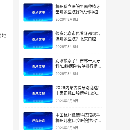
等看牙需求，附：西安牙
杭州私立医院里面种植牙
齿项目价格参考
齿哪家医院好?杭州种植
牙齿多少钱一颗?杭州种
2026年8月8日
植牙哪个医生好?
很多北京市民看牙都纠结
当地
选哪家医院？北京口腔医
院前五排名出炉！看牙首
2026年8月8日
选这5家，靠谱不踩坑
别瞎摸索了！吉林十大牙
科/口腔医院名单排行榜！
（多家公立私立医院上
2026年8月8日
榜）！含2026年【最新
版】牙齿矫正/补牙/牙贴
2026内蒙古看牙别乱选！
面/种植牙价格表！
十家正规口腔榜单出炉：
公立/私立全覆盖，官方支
2026年8月8日
持（医保定点）！附：内
蒙古洗牙、补牙、根管、
中国杭州低碳科技馆携手
矫正、种植牙价格
杭州儿童口腔医院推出“我
是小小牙医”职业体验课
2026年8月8日