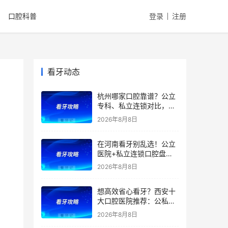
口腔科普
登录
注册
看牙动态
杭州哪家口腔靠谱？公立
专科、私立连锁对比，医
院优势、特色、擅长全都
2026年8月8日
有，看牙省钱不踩雷！附
2026补牙、拔牙、根管、
在河南看牙别乱选！公立
种牙、矫正最新价格
医院+私立连锁口腔盘
点，医院优势、擅长项目
2026年8月8日
一文全讲清！种植牙、矫
正、根管价格透明，看牙
想高效省心看牙？西安十
避坑收好！附价格表
大口腔医院推荐：公私立
综合实力测评，精准匹配
2026年8月8日
种植、矫正、拔牙、补牙