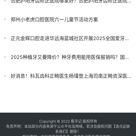
合肥庐阳牙齿矫正医院哪家好？合肥庐阳牙齿矫正医院排名前十参考
郑州小老虎口腔医院六一儿童节活动方案
正元金辉口腔走进华远海蓝城社区开展2025全国爱牙日口腔义诊活动
2025种植牙又要降价？种牙费用能用医保报销吗？国家医保局做出回应
好消息！科瓦齿科正畸医生杨瑾登上海司南正畸资深医师榜
Copyright © 2022 看牙记 版权所有
免责声明：本站部分内容来源于公众平台及网络，若涉及版权问题【
请点此联
系
我们
】
删除！