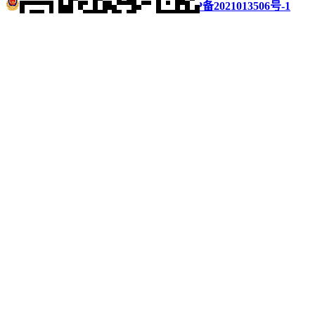
浙公网安备 33011002016235号
浙ICP备2021013506号-1
微信扫码分享
QQ好友
QQ空间