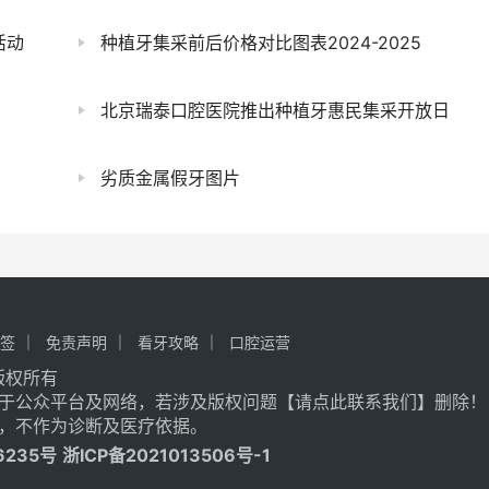
活动
种植牙集采前后价格对比图表2024-2025
北京瑞泰口腔医院推出种植牙惠民集采开放日
劣质金属假牙图片
签
免责声明
看牙攻略
口腔运营
记 版权所有
于公众平台及网络，若涉及版权问题【
请点此联系
我们
】
删除！
，不作为诊断及医疗依据。
6235号
浙ICP备2021013506号-1