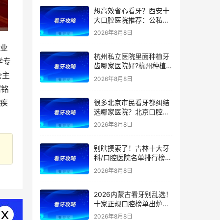
正、根管价格透明，看牙
想高效省心看牙？西安十
避坑收好！附价格表
大口腔医院推荐：公私立
综合实力测评，精准匹配
2026年8月8日
种植、矫正、拔牙、补牙
专业
等看牙需求，附：西安牙
杭州私立医院里面种植牙
齿项目价格参考
学专
齿哪家医院好?杭州种植
会主
牙齿多少钱一颗?杭州种
2026年8月8日
植牙哪个医生好?
曙铭
腔疾
很多北京市民看牙都纠结
选哪家医院？北京口腔医
院前五排名出炉！看牙首
2026年8月8日
选这5家，靠谱不踩坑
别瞎摸索了！吉林十大牙
科/口腔医院名单排行榜！
（多家公立私立医院上
2026年8月8日
榜）！含2026年【最新
版】牙齿矫正/补牙/牙贴
2026内蒙古看牙别乱选！
面/种植牙价格表！
十家正规口腔榜单出炉：
公立/私立全覆盖，官方支
2026年8月8日