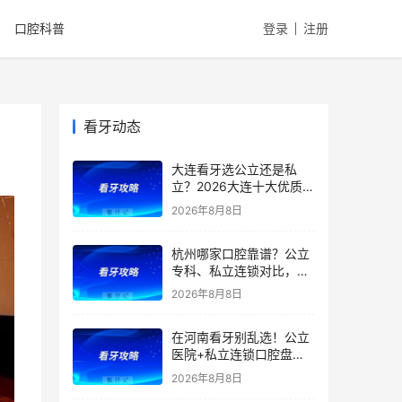
口腔科普
登录
注册
看牙动态
大连看牙选公立还是私
立？2026大连十大优质口
腔医院推荐：市口腔、大
2026年8月8日
医、中山医院在内，公立
私立对比，种植矫正价格
杭州哪家口腔靠谱？公立
全曝光
专科、私立连锁对比，医
院优势、特色、擅长全都
2026年8月8日
有，看牙省钱不踩雷！附
2026补牙、拔牙、根管、
在河南看牙别乱选！公立
种牙、矫正最新价格
医院+私立连锁口腔盘
点，医院优势、擅长项目
2026年8月8日
一文全讲清！种植牙、矫