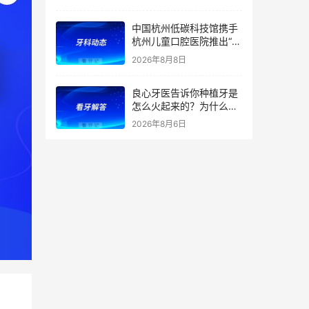
持（医保定点）！附：内
蒙古洗牙、补牙、根管、
中国杭州低碳科技馆携手
矫正、种植牙价格
杭州儿童口腔医院推出“我
是小小牙医”职业体验课
2026年8月8日
良心牙医告诉你种植牙是
怎么火起来的？为什么替
代了假牙？
2026年8月6日