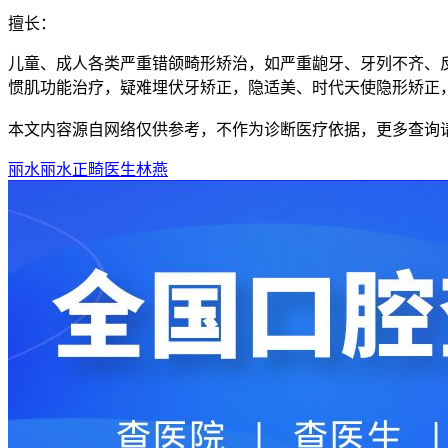
擅长：
儿童、成人各类严重错颌畸形矫治，如严重龅牙、牙列不齐、
惯肌功能治疗，疑难埋伏牙矫正，隐适美、时代天使隐形矫正
本文内容源自网络仅供参考，不作为诊断医疗依据，更多查询
丽水
丽水正畸医生
林燕