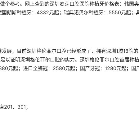
家做个参考。网上查到的深圳麦芽口腔医院种植牙价格表：韩国
德国朗斯种植牙：4332元起；瑞典诺贝尔种植牙：5550元起；
发展，目前深圳格伦菲尔口腔已经形成了，拥有深圳1城18院的
院足以证明深圳格伦菲尔口腔的实力。深圳格伦菲尔口腔首届种
80元起；进口全瓷冠：2580元起；国产牙冠：1280元起；国
01、301；