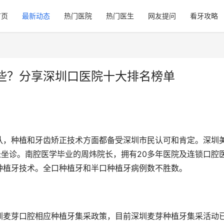
首页
最新动态
热门医院
热门医生
网友提问
看牙攻略
些？分享深圳口医院十大排名榜单
队，种植和牙齿矫正技术方面都备受深圳市民认可和肯定。深圳
长坐诊。南腔医学毕业的周炜院长，拥有20多年医院及连锁口腔
种植牙技术。全口种植牙和半口种植牙病例数不胜数。
圳麦芽口腔相应种植牙集采政策，目前深圳麦芽种植牙集采活动