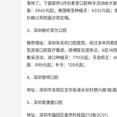
落地了。下面提供3月份麦芽口腔种牙活动给大
泰：2642元起；美国皓圣种植牙：4332元起；
价格以到院面诊而定哦。
3、深圳格伦菲尔口腔
推荐理由：深圳有名的口腔医院，经过多年的稳健
型连锁口腔医疗集团，硕博医生团亲诊，6区18
集采活动，进口种植牙：770元起；牙齿矫正：48
面：999元起；补牙：128元起；
4、深圳登特口腔
地址：深圳市龙岗区吉华街道水径村德兴城1栋酒店2
5、深圳爱康健口腔
地址：深圳市福田区泰然科技园213栋3C01；