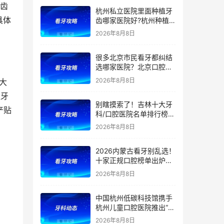
等看牙需求，附：西安牙
奥齿
杭州私立医院里面种植牙
齿项目价格参考
具体
齿哪家医院好?杭州种植
牙齿多少钱一颗?杭州种
2026年8月8日
植牙哪个医生好?
很多北京市民看牙都纠结
选哪家医院？北京口腔医
院前五排名出炉！看牙首
2026年8月8日
大
选这5家，靠谱不踩坑
植牙
别瞎摸索了！吉林十大牙
产贴
科/口腔医院名单排行榜！
（多家公立私立医院上
2026年8月8日
榜）！含2026年【最新
版】牙齿矫正/补牙/牙贴
2026内蒙古看牙别乱选！
面/种植牙价格表！
十家正规口腔榜单出炉：
公立/私立全覆盖，官方支
2026年8月8日
持（医保定点）！附：内
蒙古洗牙、补牙、根管、
中国杭州低碳科技馆携手
矫正、种植牙价格
杭州儿童口腔医院推出“我
是小小牙医”职业体验课
2026年8月8日