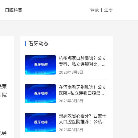
口腔科普
登录
注册
看牙动态
杭州哪家口腔靠谱？公立
专科、私立连锁对比，医
院优势、特色、擅长全都
2026年8月8日
有，看牙省钱不踩雷！附
2026补牙、拔牙、根管、
美莱
在河南看牙别乱选！公立
种牙、矫正最新价格
医院+私立连锁口腔盘
医院
点，医院优势、擅长项目
2026年8月8日
一文全讲清！种植牙、矫
正、根管价格透明，看牙
想高效省心看牙？西安十
避坑收好！附价格表
大口腔医院推荐：公私立
综合实力测评，精准匹配
2026年8月8日
已经
种植、矫正、拔牙、补牙