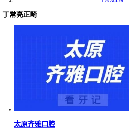
丁常亮正畸
丁常亮正畸
太原齐雅口腔