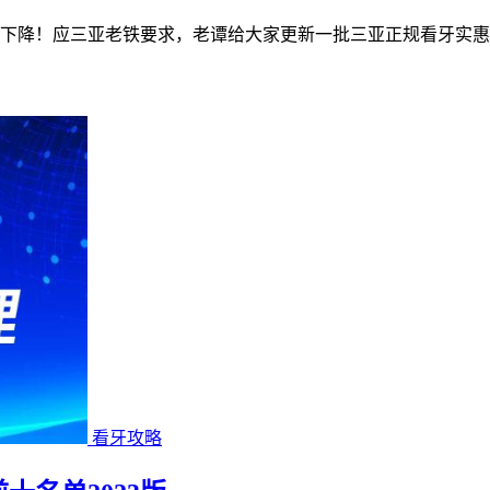
大幅下降！应三亚老铁要求，老谭给大家更新一批三亚正规看牙实
看牙攻略