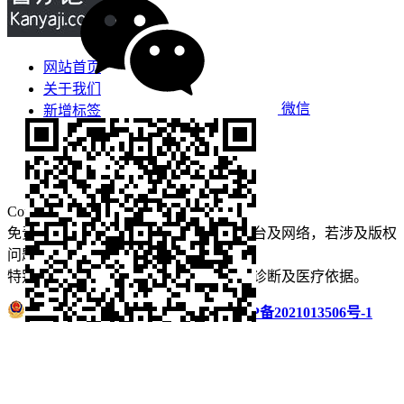
网站首页
关于我们
微信
新增标签
免责声明
看牙攻略
口腔运营
Copyright © 2022 看牙记 版权所有
免责声明：本站部分内容来源于公众平台及网络，若涉及版权
问题【
请点此联系
我们
】
删除！
特别声明：本站内容仅供参考，不作为诊断及医疗依据。
浙公网安备 33011002016235号
浙ICP备2021013506号-1
微信扫码分享