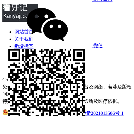
网站首页
关于我们
微信
新增标签
免责声明
看牙攻略
口腔运营
Copyright © 2022 看牙记 版权所有
免责声明：本站部分内容来源于公众平台及网络，若涉及版权
问题【
请点此联系
我们
】
删除！
特别声明：本站内容仅供参考，不作为诊断及医疗依据。
浙公网安备 33011002016235号
浙ICP备2021013506号-1
微信扫码分享