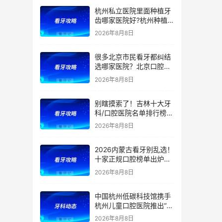
等看牙需求，附：西安牙
杭州私立医院里面种植牙
齿项目价格参考
齿哪家医院好?杭州种植
牙齿多少钱一颗?杭州种
2026年8月8日
植牙哪个医生好?
很多北京市民看牙都纠结
选哪家医院？北京口腔医
院前五排名出炉！看牙首
2026年8月8日
选这5家，靠谱不踩坑
别瞎摸索了！吉林十大牙
科/口腔医院名单排行榜！
（多家公立私立医院上
2026年8月8日
榜）！含2026年【最新
版】牙齿矫正/补牙/牙贴
2026内蒙古看牙别乱选！
面/种植牙价格表！
十家正规口腔榜单出炉：
公立/私立全覆盖，官方支
2026年8月8日
持（医保定点）！附：内
蒙古洗牙、补牙、根管、
中国杭州低碳科技馆携手
矫正、种植牙价格
杭州儿童口腔医院推出“我
是小小牙医”职业体验课
2026年8月8日