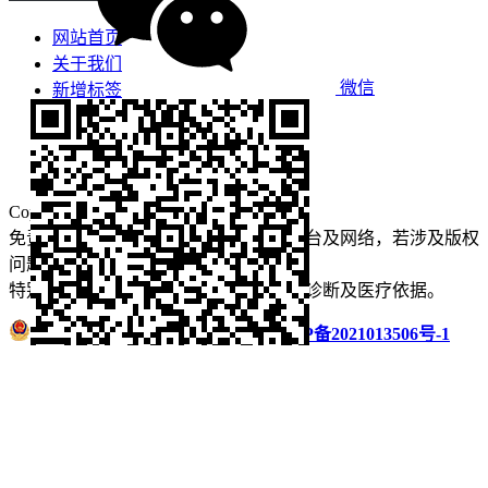
网站首页
关于我们
微信
新增标签
免责声明
看牙攻略
口腔运营
Copyright © 2022 看牙记 版权所有
免责声明：本站部分内容来源于公众平台及网络，若涉及版权
问题【
请点此联系
我们
】
删除！
特别声明：本站内容仅供参考，不作为诊断及医疗依据。
浙公网安备 33011002016235号
浙ICP备2021013506号-1
微信扫码分享