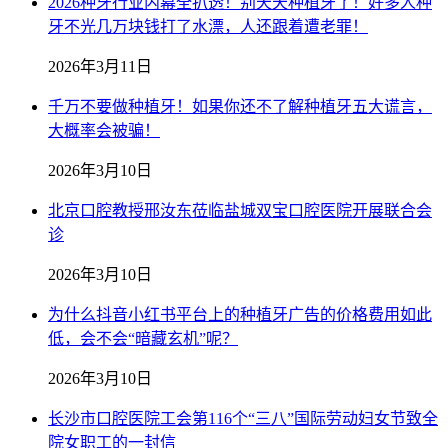
2026种牙行业内幕全扒透！别天天种植牙了！好多人种
牙不光几万块钱打了水漂，人还跟着遭老罪！
2026年3月11日
千万不要做种植牙！如果你还不了解种植牙五大谎言，
大概率会被骗！
2026年3月10日
北京口腔教授邢汝东莅临盐城双宝口腔医院开展联合会
诊
2026年3月10日
为什么抖音小红书平台上的种植牙广告的价格费用如此
低，会不会“暗藏玄机”呢？
2026年3月10日
长沙市口腔医院工会第116个“三八”国际劳动妇女节致全
院女职工的一封信