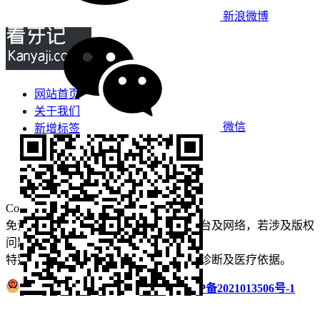
新浪微博
网站首页
关于我们
微信
新增标签
免责声明
看牙攻略
口腔运营
Copyright © 2022 看牙记 版权所有
免责声明：本站部分内容来源于公众平台及网络，若涉及版权
问题【
请点此联系
我们
】
删除！
特别声明：本站内容仅供参考，不作为诊断及医疗依据。
浙公网安备 33011002016235号
浙ICP备2021013506号-1
微信扫码分享