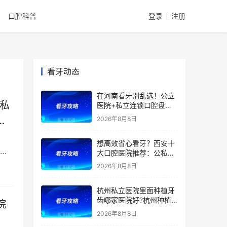
口腔科普
登录
注册
看牙动态
在河南看牙别乱选！公立
私
医院+私立连锁口腔盘
点，医院优势、擅长项目
根
2026年8月8日
一文全讲清！种植牙、矫
正、根管价格透明，看牙
想高效省心看牙？西安十
避坑收好！附价格表
医
大口腔医院推荐：公私立
综合实力测评，精准匹配
2026年8月8日
种植、矫正、拔牙、补牙
等看牙需求，附：西安牙
杭州私立医院里面种植牙
齿项目价格参考
齿哪家医院好?杭州种植
院
牙齿多少钱一颗?杭州种
2026年8月8日
植牙哪个医生好?