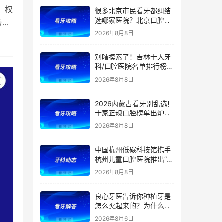
，权
很多北京市民看牙都纠结
选哪家医院？北京口腔医
与临
院前五排名出炉！看牙首
2026年8月8日
选这5家，靠谱不踩坑
别瞎摸索了！吉林十大牙
科/口腔医院名单排行榜！
（多家公立私立医院上
2026年8月8日
榜）！含2026年【最新
版】牙齿矫正/补牙/牙贴
2026内蒙古看牙别乱选！
面/种植牙价格表！
十家正规口腔榜单出炉：
公立/私立全覆盖，官方支
2026年8月8日
持（医保定点）！附：内
蒙古洗牙、补牙、根管、
中国杭州低碳科技馆携手
矫正、种植牙价格
杭州儿童口腔医院推出“我
是小小牙医”职业体验课
2026年8月8日
良心牙医告诉你种植牙是
怎么火起来的？为什么替
代了假牙？
2026年8月6日