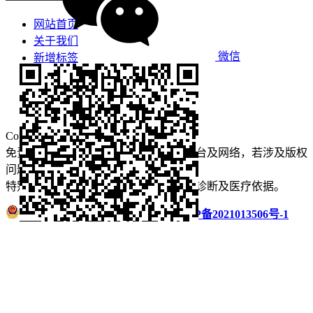
网站首页
关于我们
微信
新增标签
免责声明
看牙攻略
口腔运营
Copyright © 2022 看牙记 版权所有
免责声明：本站部分内容来源于公众平台及网络，若涉及版权
问题【
请点此联系
我们
】
删除！
特别声明：本站内容仅供参考，不作为诊断及医疗依据。
浙公网安备 33011002016235号
浙ICP备2021013506号-1
微信扫码分享