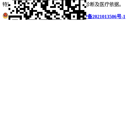
特别声明：本站内容仅供参考，不作为诊断及医疗依据。
浙公网安备 33011002016235号
浙ICP备2021013506号-1
微信扫码分享
QQ好友
QQ空间