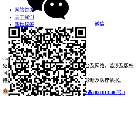
网站首页
关于我们
微信
新增标签
免责声明
看牙攻略
口腔运营
Copyright © 2022 看牙记 版权所有
免责声明：本站部分内容来源于公众平台及网络，若涉及版权
问题【
请点此联系
我们
】
删除！
特别声明：本站内容仅供参考，不作为诊断及医疗依据。
浙公网安备 33011002016235号
浙ICP备2021013506号-1
微信扫码分享