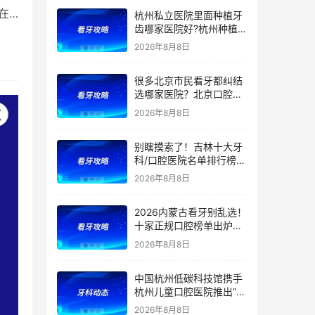
等看牙需求，附：西安牙
在
杭州私立医院里面种植牙
齿项目价格参考
齿哪家医院好?杭州种植
牙齿多少钱一颗?杭州种
2026年8月8日
植牙哪个医生好?
很多北京市民看牙都纠结
选哪家医院？北京口腔医
院前五排名出炉！看牙首
2026年8月8日
选这5家，靠谱不踩坑
别瞎摸索了！吉林十大牙
科/口腔医院名单排行榜！
（多家公立私立医院上
2026年8月8日
榜）！含2026年【最新
版】牙齿矫正/补牙/牙贴
2026内蒙古看牙别乱选！
面/种植牙价格表！
十家正规口腔榜单出炉：
公立/私立全覆盖，官方支
2026年8月8日
持（医保定点）！附：内
蒙古洗牙、补牙、根管、
中国杭州低碳科技馆携手
矫正、种植牙价格
杭州儿童口腔医院推出“我
是小小牙医”职业体验课
2026年8月8日