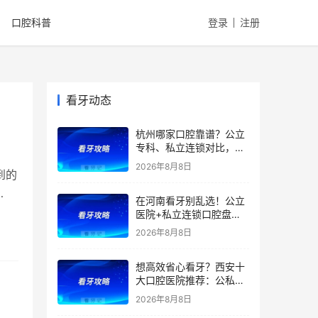
口腔科普
登录
注册
看牙动态
杭州哪家口腔靠谱？公立
专科、私立连锁对比，医
院优势、特色、擅长全都
2026年8月8日
到的
有，看牙省钱不踩雷！附
2026补牙、拔牙、根管、
在河南看牙别乱选！公立
种牙、矫正最新价格
医院+私立连锁口腔盘
点，医院优势、擅长项目
2026年8月8日
一文全讲清！种植牙、矫
正、根管价格透明，看牙
想高效省心看牙？西安十
避坑收好！附价格表
大口腔医院推荐：公私立
综合实力测评，精准匹配
2026年8月8日
种植、矫正、拔牙、补牙