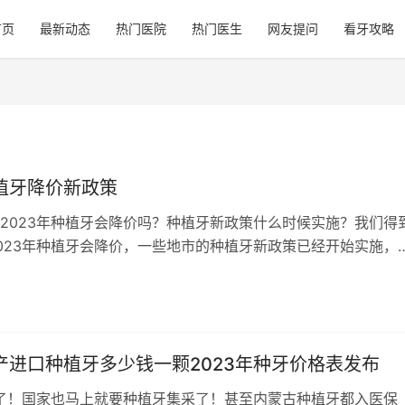
首页
最新动态
热门医院
热门医生
网友提问
看牙攻略
种植牙降价新政策
2023年种植牙会降价吗？种植牙新政策什么时候实施？我们得
023年种植牙会降价，一些地市的种植牙新政策已经开始实施，
植牙新政策是植体集采降价、种植…
国产进口种植牙多少钱一颗2023年种牙价格表发布
来了！国家也马上就要种植牙集采了！甚至内蒙古种植牙都入医保