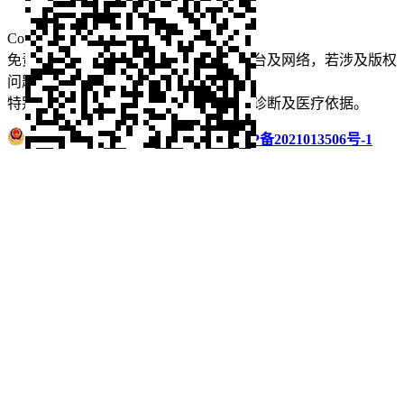
口腔运营
Copyright © 2022 看牙记 版权所有
免责声明：本站部分内容来源于公众平台及网络，若涉及版权
问题【
请点此联系
我们
】
删除！
特别声明：本站内容仅供参考，不作为诊断及医疗依据。
浙公网安备 33011002016235号
浙ICP备2021013506号-1
微信扫码分享
QQ好友